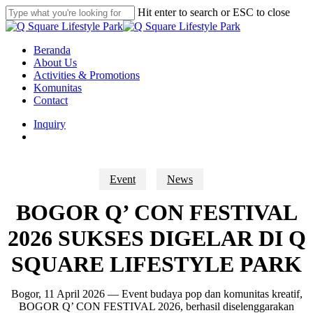
Skip
Hit enter to search or ESC to close
to
Close
main
Search
content
search
Menu
Beranda
About Us
Activities & Promotions
Komunitas
Contact
Inquiry
search
Event
News
BOGOR Q’ CON FESTIVAL
2026 SUKSES DIGELAR DI Q
SQUARE LIFESTYLE PARK
Bogor, 11 April 2026 — Event budaya pop dan komunitas kreatif,
BOGOR Q’ CON FESTIVAL 2026, berhasil diselenggarakan