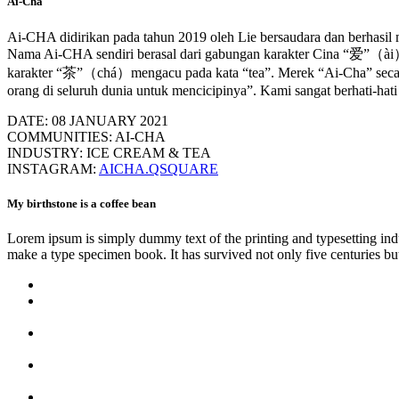
Ai-Cha
Ai-CHA didirikan pada tahun 2019 oleh Lie bersaudara dan berhasil
Nama Ai-CHA sendiri berasal dari gabungan karakter Cina “爱”（ài）
karakter “茶”（chá）mengacu pada kata “tea”. Merek “Ai-Cha” secara 
orang di seluruh dunia untuk mencicipinya”. Kami sangat berhati-h
DATE: 08 JANUARY 2021
COMMUNITIES: AI-CHA
INDUSTRY: ICE CREAM & TEA
INSTAGRAM:
AICHA.QSQUARE
My birthstone is a coffee bean
Lorem ipsum is simply dummy text of the printing and typesetting ind
make a type specimen book. It has survived not only five centuries but 