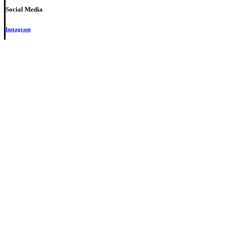
Social Media
Instagram
Facebook
Privacy Policy
Terms & Conditions
Close
Beranda
Menu
About Us
Activities & Promotions
Komunitas
Contact