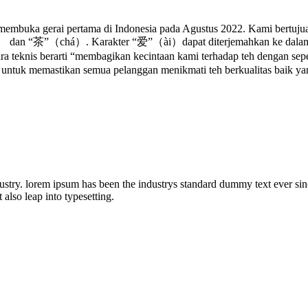
 membuka gerai pertama di Indonesia pada Agustus 2022. Kami bertuju
 dan “茶”（chá）. Karakter “爱”（ài）dapat diterjemahkan ke dalam kata
teknis berarti “membagikan kecintaan kami terhadap teh dengan sepen
ati untuk memastikan semua pelanggan menikmati teh berkualitas bai
ustry. lorem ipsum has been the industrys standard dummy text ever sin
also leap into typesetting.