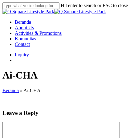
Skip
Hit enter to search or ESC to close
to
Close
main
Search
content
search
Menu
Beranda
About Us
Activities & Promotions
Komunitas
Contact
Inquiry
search
Ai-CHA
Beranda
»
Ai-CHA
Leave a Reply