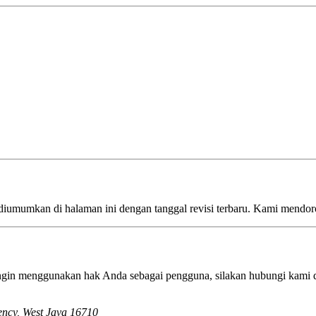
 diumumkan di halaman ini dengan tanggal revisi terbaru. Kami mendor
ingin menggunakan hak Anda sebagai pengguna, silakan hubungi kami d
ency, West Java 16710