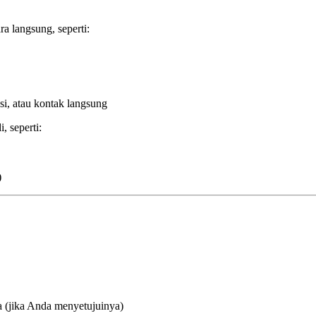
a langsung, seperti:
si, atau kontak langsung
 seperti:
)
a (jika Anda menyetujuinya)