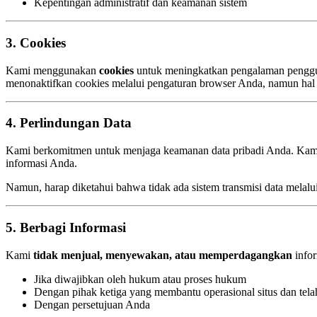
Kepentingan administratif dan keamanan sistem
3. Cookies
Kami menggunakan
cookies
untuk meningkatkan pengalaman penggu
menonaktifkan cookies melalui pengaturan browser Anda, namun hal i
4. Perlindungan Data
Kami berkomitmen untuk menjaga keamanan data pribadi Anda. Kami 
informasi Anda.
Namun, harap diketahui bahwa tidak ada sistem transmisi data melalu
5. Berbagi Informasi
Kami
tidak menjual, menyewakan, atau memperdagangkan
infor
Jika diwajibkan oleh hukum atau proses hukum
Dengan pihak ketiga yang membantu operasional situs dan tela
Dengan persetujuan Anda