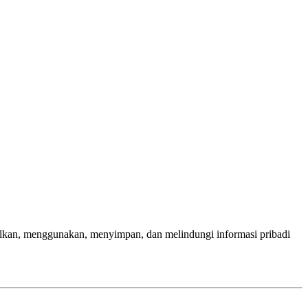
lkan, menggunakan, menyimpan, dan melindungi informasi pribadi