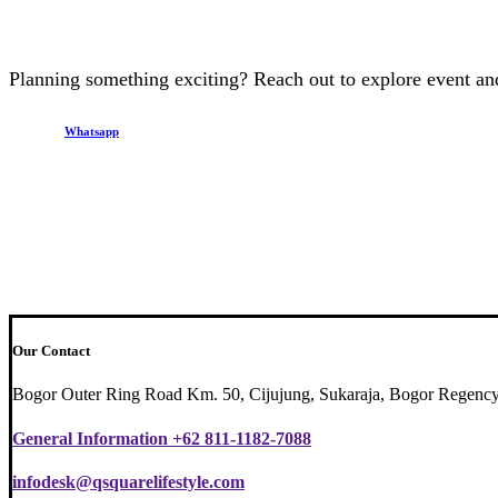
Planning something exciting? Reach out to explore event and
Whatsapp
Our Contact
Bogor Outer Ring Road Km. 50, Cijujung, Sukaraja, Bogor Regency
General Information +62 811-1182-7088
infodesk@qsquarelifestyle.com