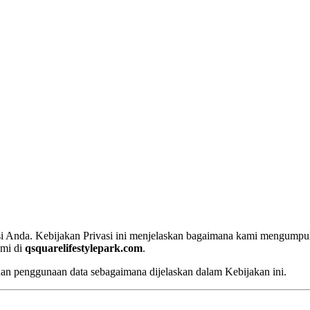
i Anda. Kebijakan Privasi ini menjelaskan bagaimana kami mengumpu
ami di
qsquarelifestylepark.com
.
an penggunaan data sebagaimana dijelaskan dalam Kebijakan ini.