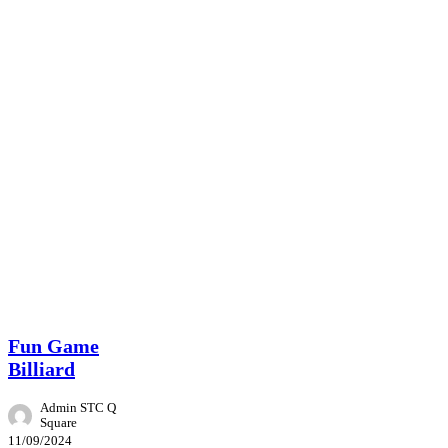
Event
Fun Game
Billiard
Admin STC Q
Square
11/09/2024