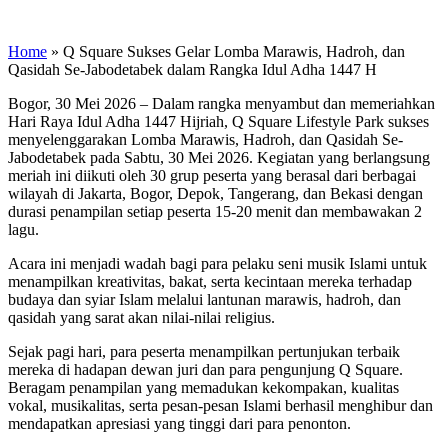
Home
»
Q Square Sukses Gelar Lomba Marawis, Hadroh, dan
Qasidah Se-Jabodetabek dalam Rangka Idul Adha 1447 H
Bogor, 30 Mei 2026 – Dalam rangka menyambut dan memeriahkan
Hari Raya Idul Adha 1447 Hijriah, Q Square Lifestyle Park sukses
menyelenggarakan Lomba Marawis, Hadroh, dan Qasidah Se-
Jabodetabek pada Sabtu, 30 Mei 2026. Kegiatan yang berlangsung
meriah ini diikuti oleh 30 grup peserta yang berasal dari berbagai
wilayah di Jakarta, Bogor, Depok, Tangerang, dan Bekasi dengan
durasi penampilan setiap peserta 15-20 menit dan membawakan 2
lagu.
Acara ini menjadi wadah bagi para pelaku seni musik Islami untuk
menampilkan kreativitas, bakat, serta kecintaan mereka terhadap
budaya dan syiar Islam melalui lantunan marawis, hadroh, dan
qasidah yang sarat akan nilai-nilai religius.
Sejak pagi hari, para peserta menampilkan pertunjukan terbaik
mereka di hadapan dewan juri dan para pengunjung Q Square.
Beragam penampilan yang memadukan kekompakan, kualitas
vokal, musikalitas, serta pesan-pesan Islami berhasil menghibur dan
mendapatkan apresiasi yang tinggi dari para penonton.