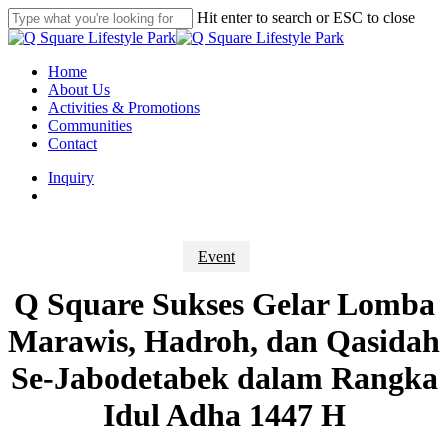
Skip
Hit enter to search or ESC to close
to
Close
main
Search
content
search
Menu
Home
About Us
Activities & Promotions
Communities
Contact
Inquiry
search
Event
Q Square Sukses Gelar Lomba
Marawis, Hadroh, dan Qasidah
Se-Jabodetabek dalam Rangka
Idul Adha 1447 H