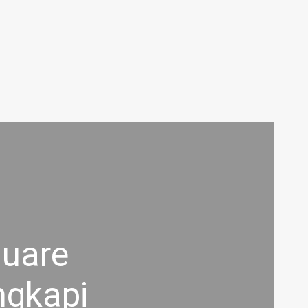
quare
ngkapi