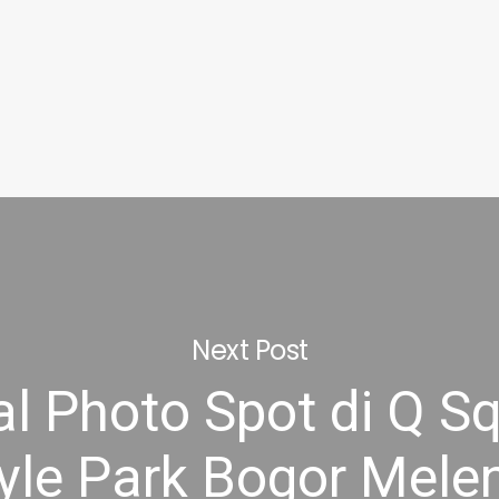
Next Post
l Photo Spot di Q S
tyle Park Bogor Mele