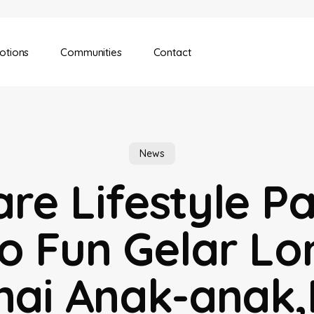
motions
Communities
Contact
News
re Lifestyle P
lo Fun Gelar L
ai Anak-anak