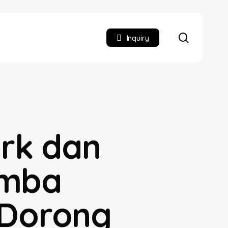
search
Inquiry
ark dan
omba
,Dorong