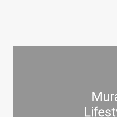
Mura
Lifes