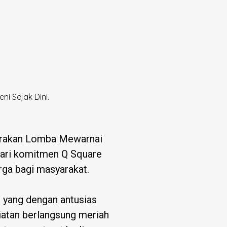
i Sejak Dini.
garakan Lomba Mewarnai
 dari komitmen Q Square
arga bagi masyarakat.
n yang dengan antusias
iatan berlangsung meriah