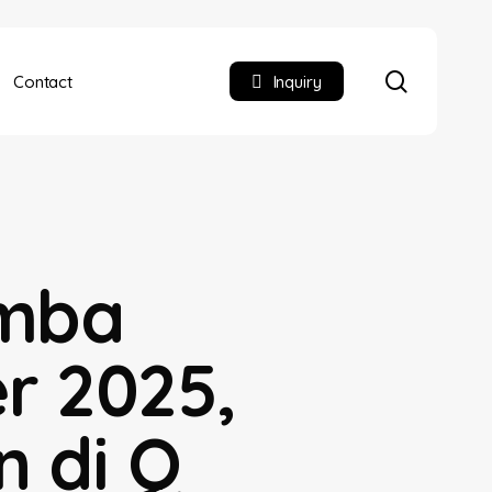
search
Contact
Inquiry
omba
r 2025,
n di Q