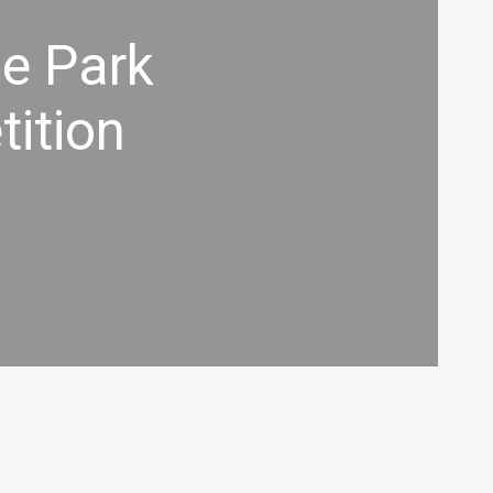
le Park
tition