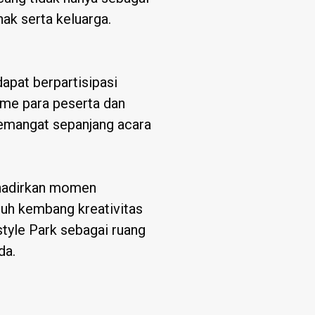
nak serta keluarga.
apat berpartisipasi
sme para peserta dan
semangat sepanjang acara
ghadirkan momen
uh kembang kreativitas
style Park sebagai ruang
da.