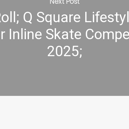
Next Post
Roll; Q Square Lifesty
 Inline Skate Compe
2025;