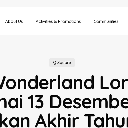
About Us
Activities & Promotions
Communities
Q Square
onderland L
ai 13 Desembe
kan Akhir Tahu