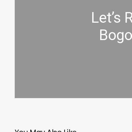
Let’s 
Bogor